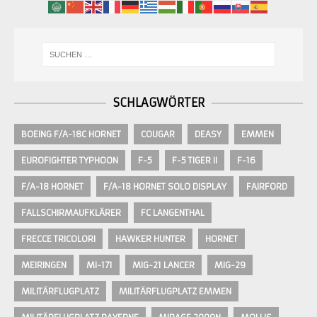
SCHLAGWÖRTER
BOEING F/A-18C HORNET
COUGAR
DEASY
EMMEN
EUROFIGHTER TYPHOON
F-5
F-5 TIGER II
F-16
F/A-18 HORNET
F/A-18 HORNET SOLO DISPLAY
FAIRFORD
FALLSCHIRMAUFKLÄRER
FC LANGENTHAL
FRECCE TRICOLORI
HAWKER HUNTER
HORNET
MEIRINGEN
MI-171
MIG-21 LANCER
MIG-29
MILITÄRFLUGPLATZ
MILITÄRFLUGPLATZ EMMEN