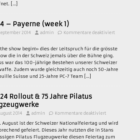
fnet.
[…]
14 – Payerne (week 1)
 September 2014
admin
Kommentare deaktiviert
 the show begin!» dies der Leitspruch für die grösste
how die in der Schweiz jemals über die Bühne ging.
ss war das 100-jährige Bestehen unserer Schweizer
waffe. Zudem wurde gleichzeitig auch noch 50-Jahre
ouille Suisse und 25-Jahre PC-7 Team
[…]
24 Rollout & 75 Jahre Pilatus
ugzeugwerke
 August 2014
admin
Kommentare deaktiviert
1. August ist der Schweizer Nationalfeiertag und wird
prechend gefeiert. Dieses Jahr nutzten die in Stans
ssigen Pilatus Flugzeugwerke diesen Feiertag zum