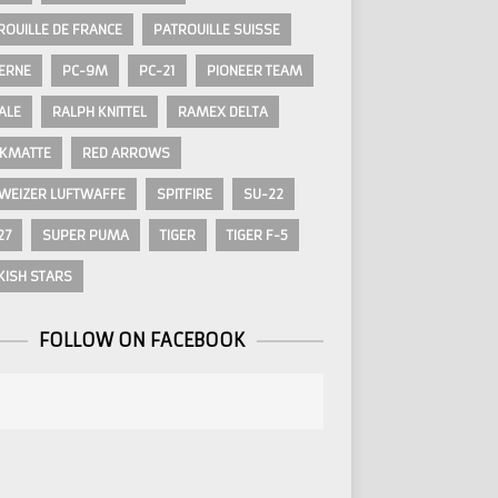
ROUILLE DE FRANCE
PATROUILLE SUISSE
ERNE
PC-9M
PC-21
PIONEER TEAM
ALE
RALPH KNITTEL
RAMEX DELTA
KMATTE
RED ARROWS
WEIZER LUFTWAFFE
SPITFIRE
SU-22
27
SUPER PUMA
TIGER
TIGER F-5
KISH STARS
FOLLOW ON FACEBOOK