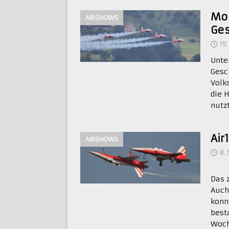
Mor
AIRSHOWS
Ges
19
Unte
Gesc
Volk
die 
nutz
Air
AIRSHOWS
8.
Das 
Auch
konn
best
Woch