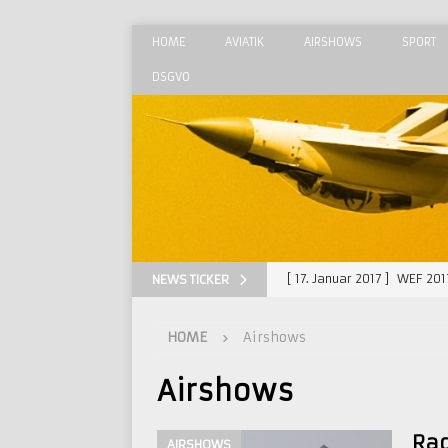
HOME
AVIATIK
AIRSHOWS
SPORT
DSGVO
[ 17. Januar 2017 ]
WEF 201
NEWS TICKER
[ 29. August 2015 ]
MAKS 
HOME
Airshows
[ 23. August 2015 ]
Radom 
[ 28. Juni 2015 ]
Luxeuil –
Airshows
[ 30. September 2018 ]
Ra
Ra
AIRSHOWS