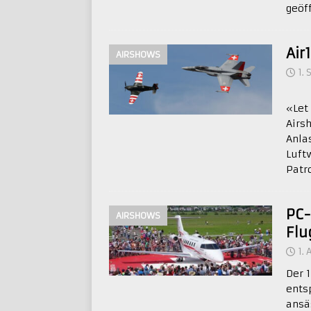
geöf
Air
AIRSHOWS
1.
«Let
Airs
Anla
Luft
Patr
PC-
AIRSHOWS
Fl
1.
Der 
ents
ansä