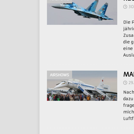
30
Die 
jähr
Zusa
die 
eine
Ausl
MA
AIRSHOWS
29
Nach
dazu
frag
mich
Luftf