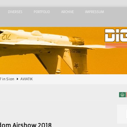
DIVERSES
PORTFOLIO
ARCHIVE
IMPRESSUM
7 in Sion
AVIATIK
2015
AIRSHOWS
Airshow 2015
AIRSHOWS
 Meeting de l’Air 2015
AIRSHOWS
dom Airshow 2018
AIRSHOWS
dom Airshow 2018