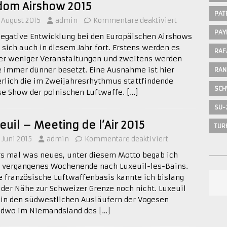
om Airshow 2015
PAT
. August 2015
admin
Kommentare deaktiviert
PAY
negative Entwicklung bei den Europäischen Airshows
t sich auch in diesem Jahr fort. Erstens werden es
RAF
r weniger Veranstaltungen und zweitens werden
e immer dünner besetzt. Eine Ausnahme ist hier
RAN
erlich die im Zweijahresrhythmus stattfindende
SCH
se Show der polnischen Luftwaffe.
[…]
SU-
euil – Meeting de l’Air 2015
TUR
. Juni 2015
admin
Kommentare deaktiviert
rs mal was neues, unter diesem Motto begab ich
 vergangenes Wochenende nach Luxeuil-les-Bains.
e französische Luftwaffenbasis kannte ich bislang
z der Nähe zur Schweizer Grenze noch nicht. Luxeuil
t in den südwestlichen Ausläufern der Vogesen
ndwo im Niemandsland des
[…]