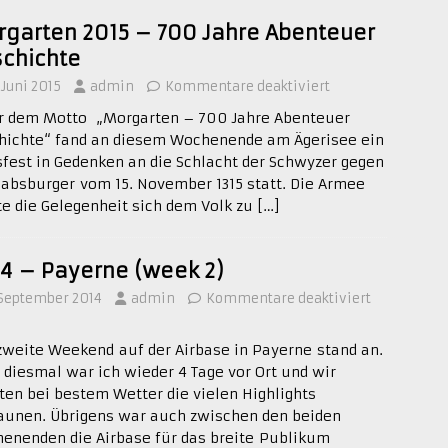
garten 2015 – 700 Jahre Abenteuer
chichte
. Juni 2015
admin
Kommentare deaktiviert
r dem Motto „Morgarten – 700 Jahre Abenteuer
hichte“ fand an diesem Wochenende am Ägerisee ein
sfest in Gedenken an die Schlacht der Schwyzer gegen
Habsburger vom 15. November 1315 statt. Die Armee
te die Gelegenheit sich dem Volk zu
[…]
14 – Payerne (week 2)
 September 2014
admin
Kommentare deaktiviert
zweite Weekend auf der Airbase in Payerne stand an.
 diesmal war ich wieder 4 Tage vor Ort und wir
ten bei bestem Wetter die vielen Highlights
aunen. Übrigens war auch zwischen den beiden
enenden die Airbase für das breite Publikum