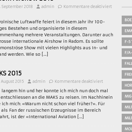
. September 2018
admin
Kommentare deaktiviert
BOE
Polnische Luftwaffe feiert in diesem Jahr ihr 100-
iges Bestehen und organisierte in diesem
EM
mmenhang mehrere Veranstaltungen. Darunter auch
grosse internationale Airshow in Radom. Es sollte
F-5 
 monströse Show mit vielen Highlights aus In- und
F/A
and werden. Wie so
[…]
FAL
KS 2015
FRE
. August 2015
admin
Kommentare deaktiviert
HOR
 langem hin und her konnte ich mich nun doch mal
MIG
 entschliessen an die MAKS zu reisen. Im Nachhinein
e ich mich: «Warum nicht schon viel früher?». Für
MIL
 als Fan der russischen Erzeugnisse im Bereich
ahrt, ist der «International Aviation
[…]
MIL
MOL