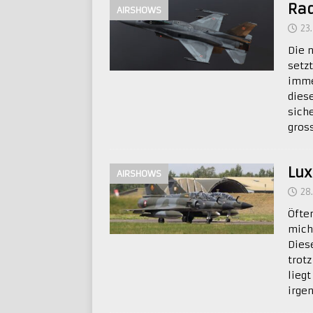
Rad
AIRSHOWS
23
Die 
setz
imme
dies
sich
gros
Lux
AIRSHOWS
28
Öfte
mich
Dies
trot
lieg
irge