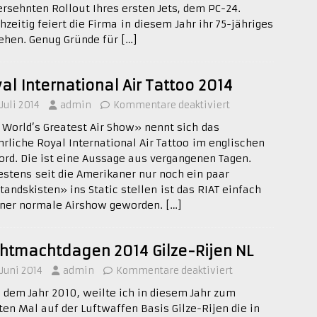
ersehnten Rollout Ihres ersten Jets, dem PC-24.
hzeitig feiert die Firma in diesem Jahr ihr 75-jähriges
ehen. Genug Gründe für
[…]
al International Air Tattoo 2014
 Juli 2014
admin
Kommentare deaktiviert
 World’s Greatest Air Show» nennt sich das
hrliche Royal International Air Tattoo im englischen
ford. Die ist eine Aussage aus vergangenen Tagen.
estens seit die Amerikaner nur noch ein paar
tandskisten» ins Static stellen ist das RIAT einfach
iner normale Airshow geworden.
[…]
htmachtdagen 2014 Gilze-Rijen NL
 Juni 2014
admin
Kommentare deaktiviert
 dem Jahr 2010, weilte ich in diesem Jahr zum
ten Mal auf der Luftwaffen Basis Gilze-Rijen die in