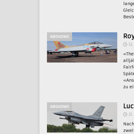
lang
Gleic
Best
Roy
AIRSHOWS
12.
«The
alljä
Fair
Spät
«Ans
zu e
Luc
AIRSHOWS
21.
Nach
zwei