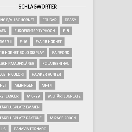
SCHLAGWÖRTER
ING F/A-18C HORNET
COUGAR
DEASY
MEN
EUROFIGHTER TYPHOON
F-5
TIGER II
F-16
F/A-18 HORNET
-18 HORNET SOLO DISPLAY
FAIRFORD
LSCHIRMAUFKLÄRER
FC LANGENTHAL
CCE TRICOLORI
HAWKER HUNTER
NET
MEIRINGEN
MI-171
-21 LANCER
MIG-29
MILITÄRFLUGPLATZ
ITÄRFLUGPLATZ EMMEN
ITÄRFLUGPLATZ PAYERNE
MIRAGE 2000N
LIS
PANAVIA TORNADO