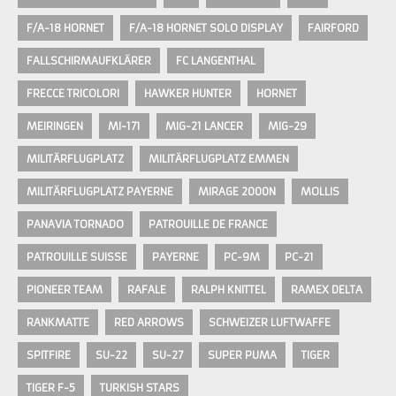
F/A-18 HORNET
F/A-18 HORNET SOLO DISPLAY
FAIRFORD
FALLSCHIRMAUFKLÄRER
FC LANGENTHAL
FRECCE TRICOLORI
HAWKER HUNTER
HORNET
MEIRINGEN
MI-171
MIG-21 LANCER
MIG-29
MILITÄRFLUGPLATZ
MILITÄRFLUGPLATZ EMMEN
MILITÄRFLUGPLATZ PAYERNE
MIRAGE 2000N
MOLLIS
PANAVIA TORNADO
PATROUILLE DE FRANCE
PATROUILLE SUISSE
PAYERNE
PC-9M
PC-21
PIONEER TEAM
RAFALE
RALPH KNITTEL
RAMEX DELTA
RANKMATTE
RED ARROWS
SCHWEIZER LUFTWAFFE
SPITFIRE
SU-22
SU-27
SUPER PUMA
TIGER
TIGER F-5
TURKISH STARS