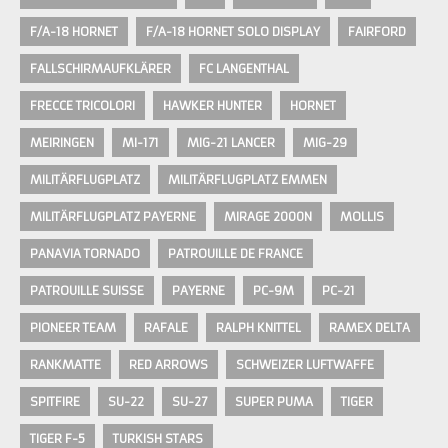
F/A-18 HORNET
F/A-18 HORNET SOLO DISPLAY
FAIRFORD
FALLSCHIRMAUFKLÄRER
FC LANGENTHAL
FRECCE TRICOLORI
HAWKER HUNTER
HORNET
MEIRINGEN
MI-171
MIG-21 LANCER
MIG-29
MILITÄRFLUGPLATZ
MILITÄRFLUGPLATZ EMMEN
MILITÄRFLUGPLATZ PAYERNE
MIRAGE 2000N
MOLLIS
PANAVIA TORNADO
PATROUILLE DE FRANCE
PATROUILLE SUISSE
PAYERNE
PC-9M
PC-21
PIONEER TEAM
RAFALE
RALPH KNITTEL
RAMEX DELTA
RANKMATTE
RED ARROWS
SCHWEIZER LUFTWAFFE
SPITFIRE
SU-22
SU-27
SUPER PUMA
TIGER
TIGER F-5
TURKISH STARS