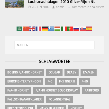
Luchtmachtdagen 2010 Gilze-Rijen NL
20. Juni 2010
admin
Kommentare deaktiviert
SCHLAGWÖRTER
BOEING F/A-18C HORNET
COUGAR
DEASY
EMMEN
EUROFIGHTER TYPHOON
F-5
F-5 TIGER II
F-16
F/A-18 HORNET
F/A-18 HORNET SOLO DISPLAY
FAIRFORD
FALLSCHIRMAUFKLÄRER
FC LANGENTHAL
FRECCE TRICOLORI
HAWKER HUNTER
HORNET