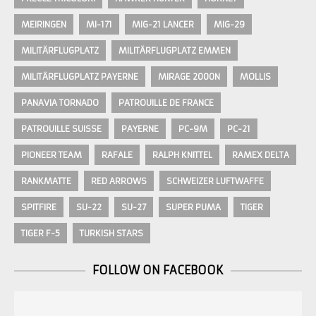
MEIRINGEN
MI-171
MIG-21 LANCER
MIG-29
MILITÄRFLUGPLATZ
MILITÄRFLUGPLATZ EMMEN
MILITÄRFLUGPLATZ PAYERNE
MIRAGE 2000N
MOLLIS
PANAVIA TORNADO
PATROUILLE DE FRANCE
PATROUILLE SUISSE
PAYERNE
PC-9M
PC-21
PIONEER TEAM
RAFALE
RALPH KNITTEL
RAMEX DELTA
RANKMATTE
RED ARROWS
SCHWEIZER LUFTWAFFE
SPITFIRE
SU-22
SU-27
SUPER PUMA
TIGER
TIGER F-5
TURKISH STARS
FOLLOW ON FACEBOOK