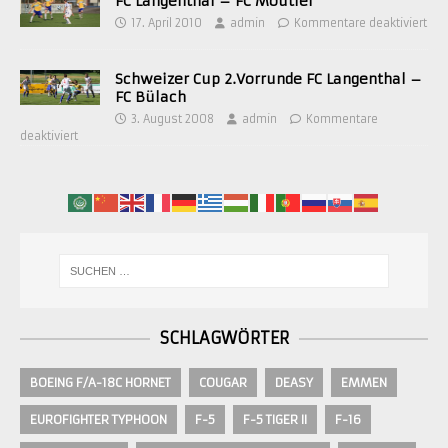
FC Langenthal – FC Moutier
17. April 2010
admin
Kommentare deaktiviert
Schweizer Cup 2.Vorrunde FC Langenthal –
FC Bülach
3. August 2008
admin
Kommentare
deaktiviert
SCHLAGWÖRTER
BOEING F/A-18C HORNET
COUGAR
DEASY
EMMEN
EUROFIGHTER TYPHOON
F-5
F-5 TIGER II
F-16