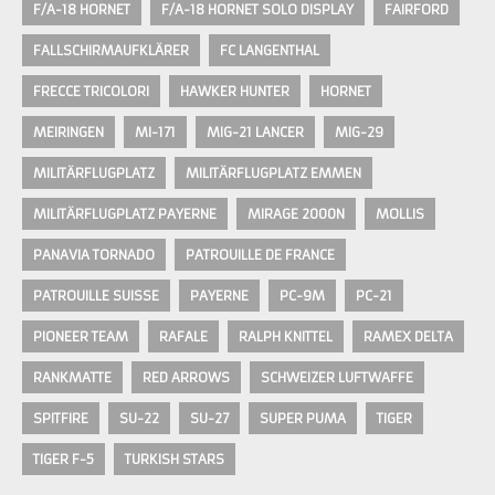
F/A-18 HORNET
F/A-18 HORNET SOLO DISPLAY
FAIRFORD
FALLSCHIRMAUFKLÄRER
FC LANGENTHAL
FRECCE TRICOLORI
HAWKER HUNTER
HORNET
MEIRINGEN
MI-171
MIG-21 LANCER
MIG-29
MILITÄRFLUGPLATZ
MILITÄRFLUGPLATZ EMMEN
MILITÄRFLUGPLATZ PAYERNE
MIRAGE 2000N
MOLLIS
PANAVIA TORNADO
PATROUILLE DE FRANCE
PATROUILLE SUISSE
PAYERNE
PC-9M
PC-21
PIONEER TEAM
RAFALE
RALPH KNITTEL
RAMEX DELTA
RANKMATTE
RED ARROWS
SCHWEIZER LUFTWAFFE
SPITFIRE
SU-22
SU-27
SUPER PUMA
TIGER
TIGER F-5
TURKISH STARS