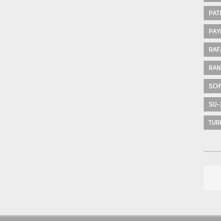
PAT
PAY
RAF
RAN
SCH
SU-
TUR