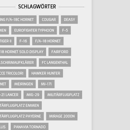
SCHLAGWÖRTER
ING F/A-18C HORNET
COUGAR
DEASY
MEN
EUROFIGHTER TYPHOON
F-5
TIGER II
F-16
F/A-18 HORNET
-18 HORNET SOLO DISPLAY
FAIRFORD
LSCHIRMAUFKLÄRER
FC LANGENTHAL
CCE TRICOLORI
HAWKER HUNTER
NET
MEIRINGEN
MI-171
-21 LANCER
MIG-29
MILITÄRFLUGPLATZ
ITÄRFLUGPLATZ EMMEN
ITÄRFLUGPLATZ PAYERNE
MIRAGE 2000N
LIS
PANAVIA TORNADO