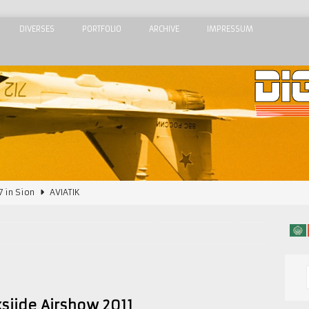
DIVERSES
PORTFOLIO
ARCHIVE
IMPRESSUM
7 in Sion
AVIATIK
2015
AIRSHOWS
Airshow 2015
AIRSHOWS
 Meeting de l’Air 2015
AIRSHOWS
dom Airshow 2018
AIRSHOWS
sijde Airshow 2011