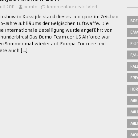
Juli 2011
admin
Kommentare deaktiviert
Airshow in Koksijde stand dieses Jahr ganz im Zeichen
BOE
65-Jahre Jubliäums der Belgischen Luftwaffe. Die
se Internationale Beteiligung wurde angeführt von
EM
Thunderbirds! Das Demo-Team der US Airforce war
en Sommer mal wieder auf Europa-Tournee und
F-5 
tete auch
[…]
F/A
FAL
FRE
HOR
MIG
MIL
MIL
MOL