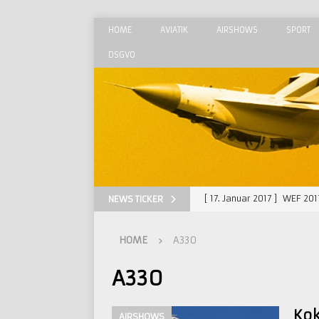
HOME
AVIATIK
AIRSHOWS
SPORT
DSGVO
[ 17. Januar 2017 ]
WEF 201
NEWS TICKER
[ 29. August 2015 ]
MAKS 
HOME
A330
[ 23. August 2015 ]
Radom 
[ 28. Juni 2015 ]
Luxeuil –
A330
[ 30. September 2018 ]
Ra
Kok
AIRSHOWS