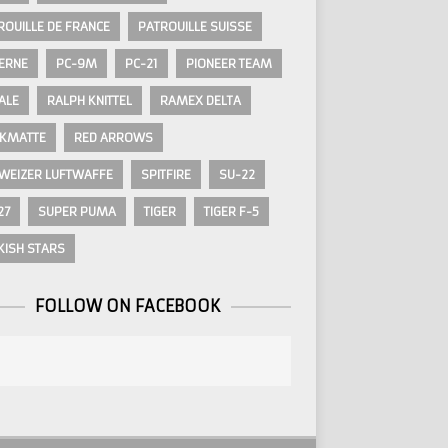
ROUILLE DE FRANCE
PATROUILLE SUISSE
ERNE
PC-9M
PC-21
PIONEER TEAM
ALE
RALPH KNITTEL
RAMEX DELTA
KMATTE
RED ARROWS
WEIZER LUFTWAFFE
SPITFIRE
SU-22
27
SUPER PUMA
TIGER
TIGER F-5
KISH STARS
FOLLOW ON FACEBOOK