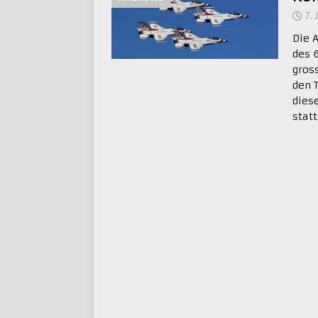
7. 
Die 
des 
gros
den 
dies
stat