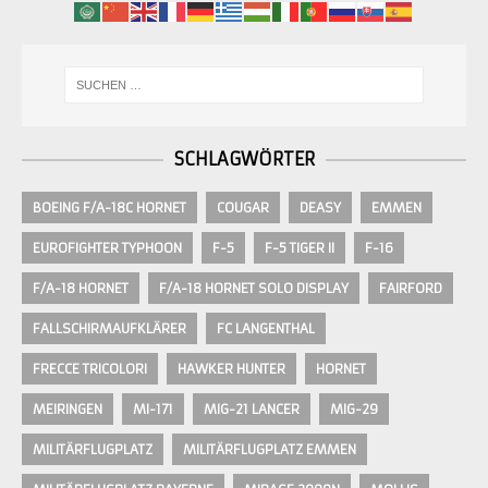
SCHLAGWÖRTER
BOEING F/A-18C HORNET
COUGAR
DEASY
EMMEN
EUROFIGHTER TYPHOON
F-5
F-5 TIGER II
F-16
F/A-18 HORNET
F/A-18 HORNET SOLO DISPLAY
FAIRFORD
FALLSCHIRMAUFKLÄRER
FC LANGENTHAL
FRECCE TRICOLORI
HAWKER HUNTER
HORNET
MEIRINGEN
MI-171
MIG-21 LANCER
MIG-29
MILITÄRFLUGPLATZ
MILITÄRFLUGPLATZ EMMEN