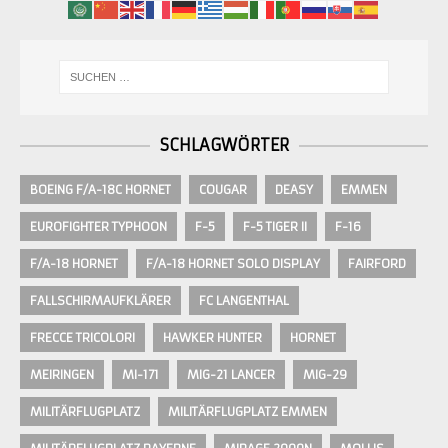
SCHLAGWÖRTER
BOEING F/A-18C HORNET
COUGAR
DEASY
EMMEN
EUROFIGHTER TYPHOON
F-5
F-5 TIGER II
F-16
F/A-18 HORNET
F/A-18 HORNET SOLO DISPLAY
FAIRFORD
FALLSCHIRMAUFKLÄRER
FC LANGENTHAL
FRECCE TRICOLORI
HAWKER HUNTER
HORNET
MEIRINGEN
MI-171
MIG-21 LANCER
MIG-29
MILITÄRFLUGPLATZ
MILITÄRFLUGPLATZ EMMEN