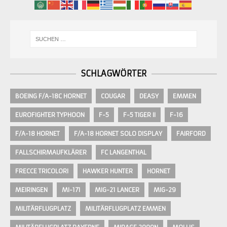
SCHLAGWÖRTER
BOEING F/A-18C HORNET
COUGAR
DEASY
EMMEN
EUROFIGHTER TYPHOON
F-5
F-5 TIGER II
F-16
F/A-18 HORNET
F/A-18 HORNET SOLO DISPLAY
FAIRFORD
FALLSCHIRMAUFKLÄRER
FC LANGENTHAL
FRECCE TRICOLORI
HAWKER HUNTER
HORNET
MEIRINGEN
MI-171
MIG-21 LANCER
MIG-29
MILITÄRFLUGPLATZ
MILITÄRFLUGPLATZ EMMEN