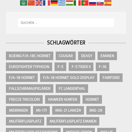
SCHLAGWÖRTER
BOEING F/A-18C HORNET
COUGAR
DEASY
EMMEN
EUROFIGHTER TYPHOON
F-5
F-5 TIGER II
F-16
F/A-18 HORNET
F/A-18 HORNET SOLO DISPLAY
FAIRFORD
FALLSCHIRMAUFKLÄRER
FC LANGENTHAL
FRECCE TRICOLORI
HAWKER HUNTER
HORNET
MEIRINGEN
MI-171
MIG-21 LANCER
MIG-29
MILITÄRFLUGPLATZ
MILITÄRFLUGPLATZ EMMEN