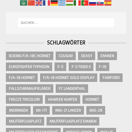
SCHLAGWÖRTER
BOEING F/A-18C HORNET
COUGAR
DEASY
EMMEN
EUROFIGHTER TYPHOON
F-5
F-5 TIGER II
F-16
F/A-18 HORNET
F/A-18 HORNET SOLO DISPLAY
FAIRFORD
FALLSCHIRMAUFKLÄRER
FC LANGENTHAL
FRECCE TRICOLORI
HAWKER HUNTER
HORNET
MEIRINGEN
MI-171
MIG-21 LANCER
MIG-29
MILITÄRFLUGPLATZ
MILITÄRFLUGPLATZ EMMEN