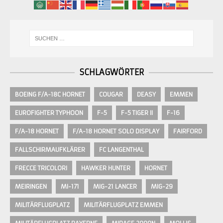
SCHLAGWÖRTER
BOEING F/A-18C HORNET
COUGAR
DEASY
EMMEN
EUROFIGHTER TYPHOON
F-5
F-5 TIGER II
F-16
F/A-18 HORNET
F/A-18 HORNET SOLO DISPLAY
FAIRFORD
FALLSCHIRMAUFKLÄRER
FC LANGENTHAL
FRECCE TRICOLORI
HAWKER HUNTER
HORNET
MEIRINGEN
MI-171
MIG-21 LANCER
MIG-29
MILITÄRFLUGPLATZ
MILITÄRFLUGPLATZ EMMEN