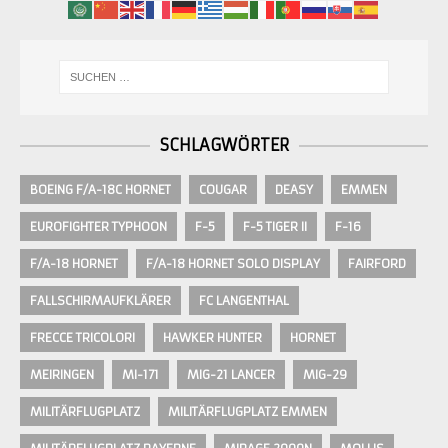
SCHLAGWÖRTER
BOEING F/A-18C HORNET
COUGAR
DEASY
EMMEN
EUROFIGHTER TYPHOON
F-5
F-5 TIGER II
F-16
F/A-18 HORNET
F/A-18 HORNET SOLO DISPLAY
FAIRFORD
FALLSCHIRMAUFKLÄRER
FC LANGENTHAL
FRECCE TRICOLORI
HAWKER HUNTER
HORNET
MEIRINGEN
MI-171
MIG-21 LANCER
MIG-29
MILITÄRFLUGPLATZ
MILITÄRFLUGPLATZ EMMEN