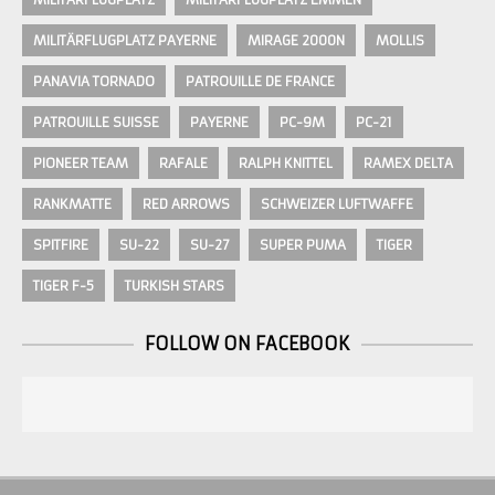
MILITÄRFLUGPLATZ PAYERNE
MIRAGE 2000N
MOLLIS
PANAVIA TORNADO
PATROUILLE DE FRANCE
PATROUILLE SUISSE
PAYERNE
PC-9M
PC-21
PIONEER TEAM
RAFALE
RALPH KNITTEL
RAMEX DELTA
RANKMATTE
RED ARROWS
SCHWEIZER LUFTWAFFE
SPITFIRE
SU-22
SU-27
SUPER PUMA
TIGER
TIGER F-5
TURKISH STARS
FOLLOW ON FACEBOOK