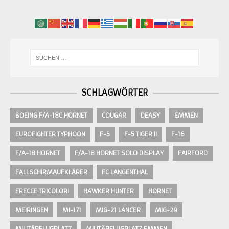
SCHLAGWÖRTER
BOEING F/A-18C HORNET
COUGAR
DEASY
EMMEN
EUROFIGHTER TYPHOON
F-5
F-5 TIGER II
F-16
F/A-18 HORNET
F/A-18 HORNET SOLO DISPLAY
FAIRFORD
FALLSCHIRMAUFKLÄRER
FC LANGENTHAL
FRECCE TRICOLORI
HAWKER HUNTER
HORNET
MEIRINGEN
MI-171
MIG-21 LANCER
MIG-29
MILITÄRFLUGPLATZ
MILITÄRFLUGPLATZ EMMEN