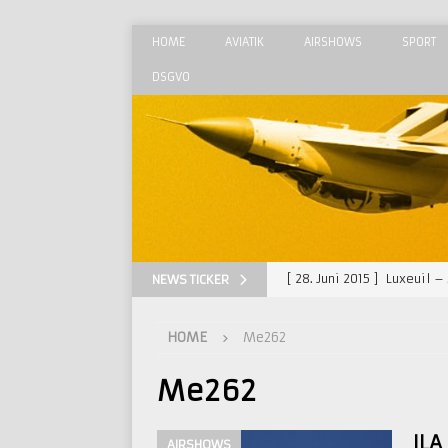
HOME
AVIATIK
AIRSHOWS
SPORT
DSGVO
[ 28. Juni 2015 ]
Luxeuil –
NEWS TICKER
[ 30. September 2018 ]
Ra
HOME
Me262
[ 17. Januar 2017 ]
WEF 201
[ 29. August 2015 ]
MAKS 
Me262
[ 23. August 2015 ]
Radom 
ILA
AIRSHOWS