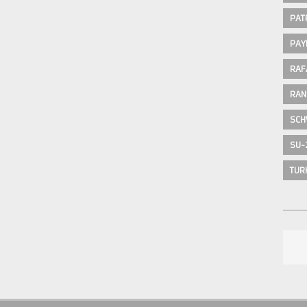
PAT
PAY
RAF
RAN
SCH
SU-
TUR