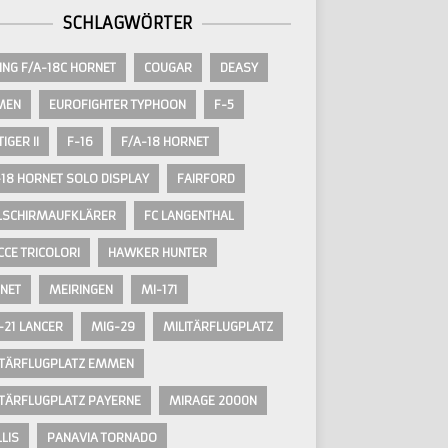
SCHLAGWÖRTER
ING F/A-18C HORNET
COUGAR
DEASY
MEN
EUROFIGHTER TYPHOON
F-5
TIGER II
F-16
F/A-18 HORNET
-18 HORNET SOLO DISPLAY
FAIRFORD
LSCHIRMAUFKLÄRER
FC LANGENTHAL
CCE TRICOLORI
HAWKER HUNTER
NET
MEIRINGEN
MI-171
-21 LANCER
MIG-29
MILITÄRFLUGPLATZ
ITÄRFLUGPLATZ EMMEN
ITÄRFLUGPLATZ PAYERNE
MIRAGE 2000N
LIS
PANAVIA TORNADO