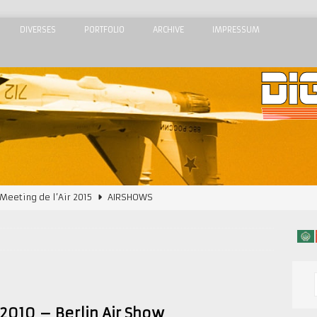
DIVERSES
PORTFOLIO
ARCHIVE
IMPRESSUM
 Meeting de l’Air 2015
AIRSHOWS
dom Airshow 2018
AIRSHOWS
7 in Sion
AVIATIK
2015
AIRSHOWS
Airshow 2015
AIRSHOWS
 2010 – Berlin Air Show