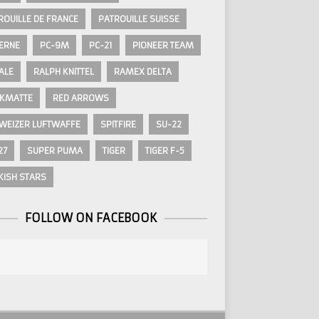
ROUILLE DE FRANCE
PATROUILLE SUISSE
ERNE
PC-9M
PC-21
PIONEER TEAM
ALE
RALPH KNITTEL
RAMEX DELTA
KMATTE
RED ARROWS
WEIZER LUFTWAFFE
SPITFIRE
SU-22
27
SUPER PUMA
TIGER
TIGER F-5
KISH STARS
FOLLOW ON FACEBOOK