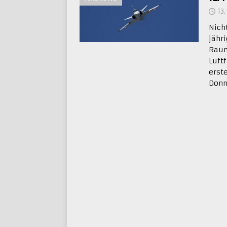
13
Nich
jähr
Raum
Luft
erst
Donn