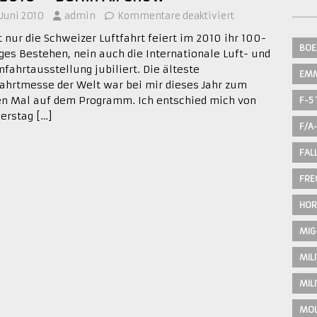
. Juni 2010
admin
Kommentare deaktiviert
t nur die Schweizer Luftfahrt feiert im 2010 ihr 100-
BOE
iges Bestehen, nein auch die Internationale Luft- und
fahrtausstellung jubiliert. Die älteste
EM
fahrtmesse der Welt war bei mir dieses Jahr zum
en Mal auf dem Programm. Ich entschied mich von
F-5 
erstag
[…]
F/A
FAL
FRE
HOR
MIG
MIL
MIL
MOL