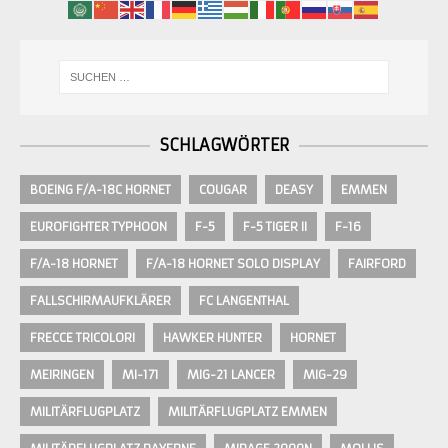
SCHLAGWÖRTER
BOEING F/A-18C HORNET
COUGAR
DEASY
EMMEN
EUROFIGHTER TYPHOON
F-5
F-5 TIGER II
F-16
F/A-18 HORNET
F/A-18 HORNET SOLO DISPLAY
FAIRFORD
FALLSCHIRMAUFKLÄRER
FC LANGENTHAL
FRECCE TRICOLORI
HAWKER HUNTER
HORNET
MEIRINGEN
MI-171
MIG-21 LANCER
MIG-29
MILITÄRFLUGPLATZ
MILITÄRFLUGPLATZ EMMEN