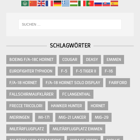
SCHLAGWÖRTER
BOEING F/A-18C HORNET
COUGAR
DEASY
EMMEN
EUROFIGHTER TYPHOON
F-5
F-5 TIGER II
F-16
F/A-18 HORNET
F/A-18 HORNET SOLO DISPLAY
FAIRFORD
FALLSCHIRMAUFKLÄRER
FC LANGENTHAL
FRECCE TRICOLORI
HAWKER HUNTER
HORNET
MEIRINGEN
MI-171
MIG-21 LANCER
MIG-29
MILITÄRFLUGPLATZ
MILITÄRFLUGPLATZ EMMEN