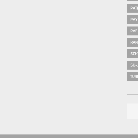
PAT
PAY
RAF
RAN
SCH
SU-
TUR