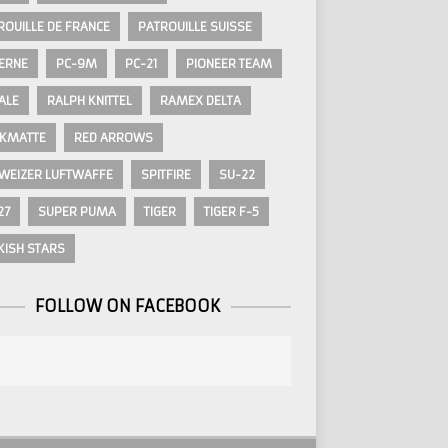
ROUILLE DE FRANCE
PATROUILLE SUISSE
ERNE
PC-9M
PC-21
PIONEER TEAM
ALE
RALPH KNITTEL
RAMEX DELTA
KMATTE
RED ARROWS
WEIZER LUFTWAFFE
SPITFIRE
SU-22
27
SUPER PUMA
TIGER
TIGER F-5
KISH STARS
FOLLOW ON FACEBOOK