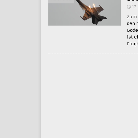
17.
Zum 
den 
Bodø
ist 
Flug