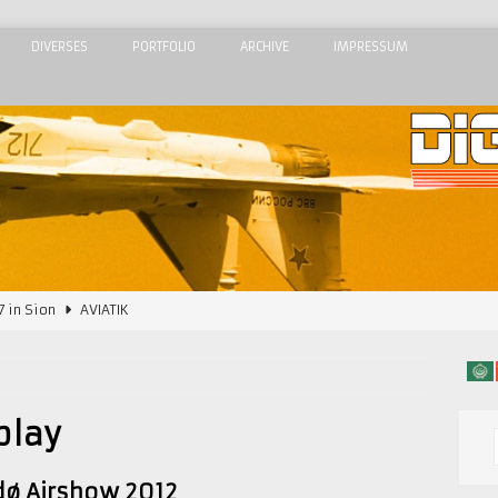
DIVERSES
PORTFOLIO
ARCHIVE
IMPRESSUM
7 in Sion
AVIATIK
2015
AIRSHOWS
Airshow 2015
AIRSHOWS
 Meeting de l’Air 2015
AIRSHOWS
play
dom Airshow 2018
AIRSHOWS
ø Airshow 2012