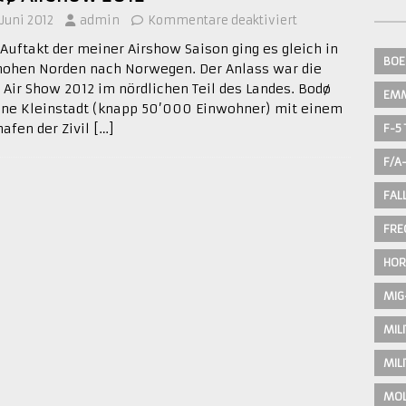
 Juni 2012
admin
Kommentare deaktiviert
Auftakt der meiner Airshow Saison ging es gleich in
BOE
hohen Norden nach Norwegen. Der Anlass war die
 Air Show 2012 im nördlichen Teil des Landes. Bodø
EM
eine Kleinstadt (knapp 50’000 Einwohner) mit einem
hafen der Zivil
[…]
F-5 
F/A
FAL
FRE
HOR
MIG
MIL
MIL
MOL