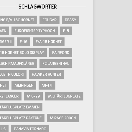
SCHLAGWÖRTER
ING F/A-18C HORNET
COUGAR
DEASY
MEN
EUROFIGHTER TYPHOON
F-5
TIGER II
F-16
F/A-18 HORNET
-18 HORNET SOLO DISPLAY
FAIRFORD
LSCHIRMAUFKLÄRER
FC LANGENTHAL
CCE TRICOLORI
HAWKER HUNTER
NET
MEIRINGEN
MI-171
-21 LANCER
MIG-29
MILITÄRFLUGPLATZ
ITÄRFLUGPLATZ EMMEN
ITÄRFLUGPLATZ PAYERNE
MIRAGE 2000N
LIS
PANAVIA TORNADO