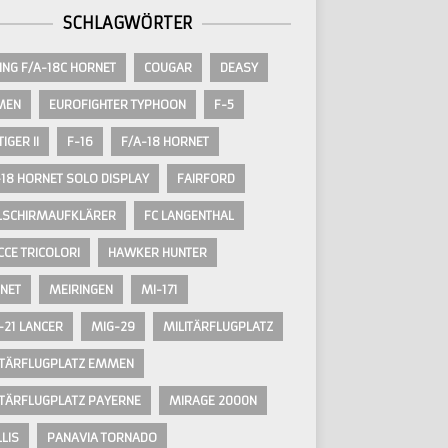
SCHLAGWÖRTER
ING F/A-18C HORNET
COUGAR
DEASY
MEN
EUROFIGHTER TYPHOON
F-5
TIGER II
F-16
F/A-18 HORNET
-18 HORNET SOLO DISPLAY
FAIRFORD
LSCHIRMAUFKLÄRER
FC LANGENTHAL
CCE TRICOLORI
HAWKER HUNTER
NET
MEIRINGEN
MI-171
-21 LANCER
MIG-29
MILITÄRFLUGPLATZ
ITÄRFLUGPLATZ EMMEN
ITÄRFLUGPLATZ PAYERNE
MIRAGE 2000N
LIS
PANAVIA TORNADO