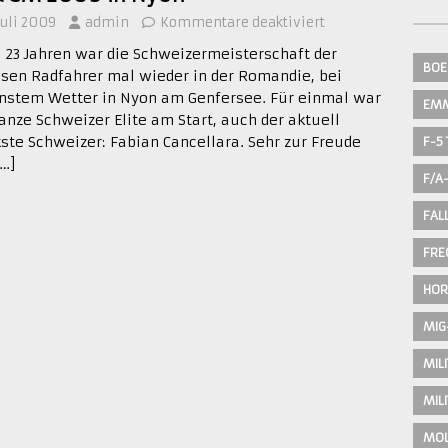
 Juli 2009
admin
Kommentare deaktiviert
 23 Jahren war die Schweizermeisterschaft der
BOE
ssen Radfahrer mal wieder in der Romandie, bei
nstem Wetter in Nyon am Genfersee. Für einmal war
EM
ganze Schweizer Elite am Start, auch der aktuell
kste Schweizer: Fabian Cancellara. Sehr zur Freude
F-5 
[…]
F/A
FAL
FRE
HOR
MIG
MIL
MIL
MOL