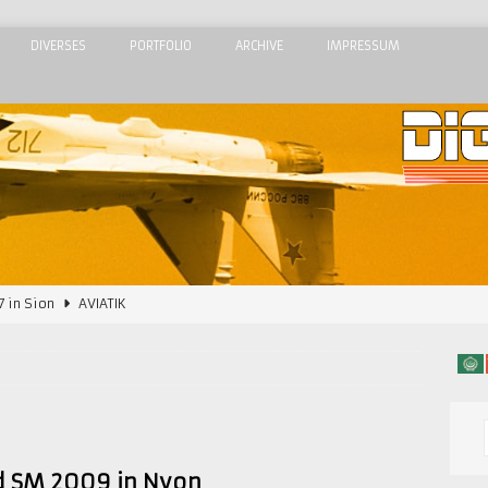
DIVERSES
PORTFOLIO
ARCHIVE
IMPRESSUM
7 in Sion
AVIATIK
2015
AIRSHOWS
Airshow 2015
AIRSHOWS
 Meeting de l’Air 2015
AIRSHOWS
dom Airshow 2018
AIRSHOWS
 SM 2009 in Nyon