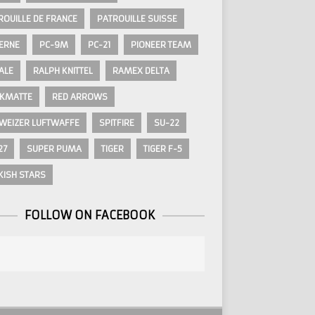
ROUILLE DE FRANCE
PATROUILLE SUISSE
ERNE
PC-9M
PC-21
PIONEER TEAM
ALE
RALPH KNITTEL
RAMEX DELTA
KMATTE
RED ARROWS
WEIZER LUFTWAFFE
SPITFIRE
SU-22
27
SUPER PUMA
TIGER
TIGER F-5
KISH STARS
FOLLOW ON FACEBOOK