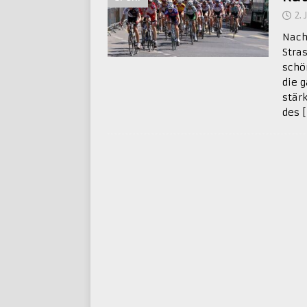
2.
Nach
Stra
schö
die 
stär
des