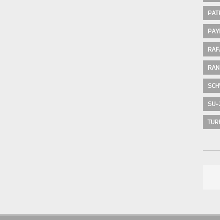
PAT
PAY
RAF
RAN
SCH
SU-
TUR