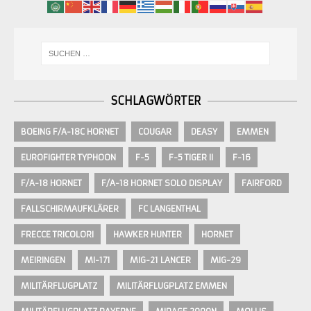
SCHLAGWÖRTER
BOEING F/A-18C HORNET
COUGAR
DEASY
EMMEN
EUROFIGHTER TYPHOON
F-5
F-5 TIGER II
F-16
F/A-18 HORNET
F/A-18 HORNET SOLO DISPLAY
FAIRFORD
FALLSCHIRMAUFKLÄRER
FC LANGENTHAL
FRECCE TRICOLORI
HAWKER HUNTER
HORNET
MEIRINGEN
MI-171
MIG-21 LANCER
MIG-29
MILITÄRFLUGPLATZ
MILITÄRFLUGPLATZ EMMEN