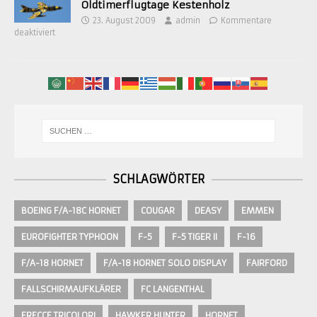
Oldtimerflugtage Kestenholz
23. August 2009
admin
Kommentare
deaktiviert
SCHLAGWÖRTER
BOEING F/A-18C HORNET
COUGAR
DEASY
EMMEN
EUROFIGHTER TYPHOON
F-5
F-5 TIGER II
F-16
F/A-18 HORNET
F/A-18 HORNET SOLO DISPLAY
FAIRFORD
FALLSCHIRMAUFKLÄRER
FC LANGENTHAL
FRECCE TRICOLORI
HAWKER HUNTER
HORNET