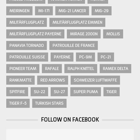
MEIRINGEN
MI-171
MIG-21 LANCER
MIG-29
MILITÄRFLUGPLATZ
MILITÄRFLUGPLATZ EMMEN
MILITÄRFLUGPLATZ PAYERNE
MIRAGE 2000N
MOLLIS
PANAVIA TORNADO
PATROUILLE DE FRANCE
PATROUILLE SUISSE
PAYERNE
PC-9M
PC-21
PIONEER TEAM
RAFALE
RALPH KNITTEL
RAMEX DELTA
RANKMATTE
RED ARROWS
SCHWEIZER LUFTWAFFE
SPITFIRE
SU-22
SU-27
SUPER PUMA
TIGER
TIGER F-5
TURKISH STARS
FOLLOW ON FACEBOOK