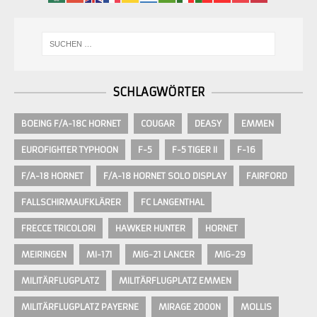
SCHLAGWÖRTER
BOEING F/A-18C HORNET
COUGAR
DEASY
EMMEN
EUROFIGHTER TYPHOON
F-5
F-5 TIGER II
F-16
F/A-18 HORNET
F/A-18 HORNET SOLO DISPLAY
FAIRFORD
FALLSCHIRMAUFKLÄRER
FC LANGENTHAL
FRECCE TRICOLORI
HAWKER HUNTER
HORNET
MEIRINGEN
MI-171
MIG-21 LANCER
MIG-29
MILITÄRFLUGPLATZ
MILITÄRFLUGPLATZ EMMEN
MILITÄRFLUGPLATZ PAYERNE
MIRAGE 2000N
MOLLIS