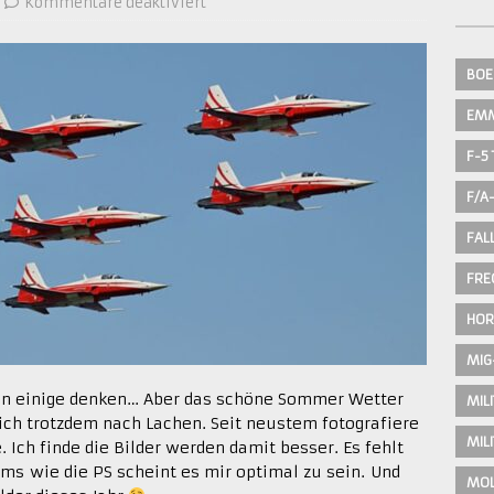
Kommentare deaktiviert
BOE
EM
F-5 
F/A
FAL
FRE
HOR
MIG
un einige denken… Aber das schöne Sommer Wetter
MIL
ich trotzdem nach Lachen. Seit neustem fotografiere
MIL
. Ich finde die Bilder werden damit besser. Es fehlt
ms wie die PS scheint es mir optimal zu sein. Und
MOL