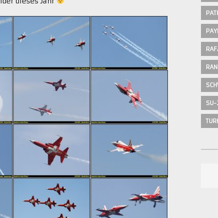
ilder dieses Jahr
PAT
PAY
RAF
RAN
SCH
SU-
TUR