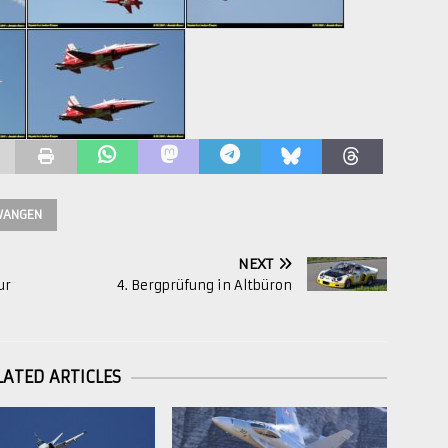
ANGEN
NEXT
ur
4. Bergprüfung in Altbüron
LATED ARTICLES