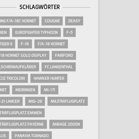
SCHLAGWÖRTER
ING F/A-18C HORNET
COUGAR
DEASY
MEN
EUROFIGHTER TYPHOON
F-5
TIGER II
F-16
F/A-18 HORNET
-18 HORNET SOLO DISPLAY
FAIRFORD
LSCHIRMAUFKLÄRER
FC LANGENTHAL
CCE TRICOLORI
HAWKER HUNTER
NET
MEIRINGEN
MI-171
-21 LANCER
MIG-29
MILITÄRFLUGPLATZ
ITÄRFLUGPLATZ EMMEN
ITÄRFLUGPLATZ PAYERNE
MIRAGE 2000N
LIS
PANAVIA TORNADO