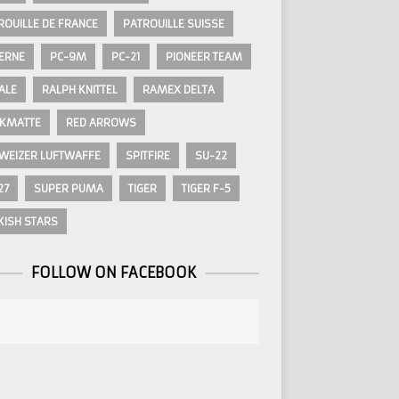
ROUILLE DE FRANCE
PATROUILLE SUISSE
ERNE
PC-9M
PC-21
PIONEER TEAM
ALE
RALPH KNITTEL
RAMEX DELTA
KMATTE
RED ARROWS
WEIZER LUFTWAFFE
SPITFIRE
SU-22
27
SUPER PUMA
TIGER
TIGER F-5
KISH STARS
FOLLOW ON FACEBOOK