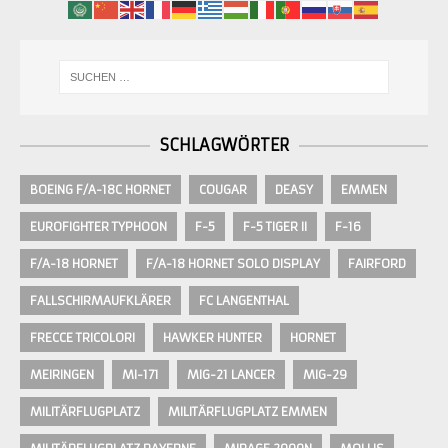
SCHLAGWÖRTER
BOEING F/A-18C HORNET
COUGAR
DEASY
EMMEN
EUROFIGHTER TYPHOON
F-5
F-5 TIGER II
F-16
F/A-18 HORNET
F/A-18 HORNET SOLO DISPLAY
FAIRFORD
FALLSCHIRMAUFKLÄRER
FC LANGENTHAL
FRECCE TRICOLORI
HAWKER HUNTER
HORNET
MEIRINGEN
MI-171
MIG-21 LANCER
MIG-29
MILITÄRFLUGPLATZ
MILITÄRFLUGPLATZ EMMEN