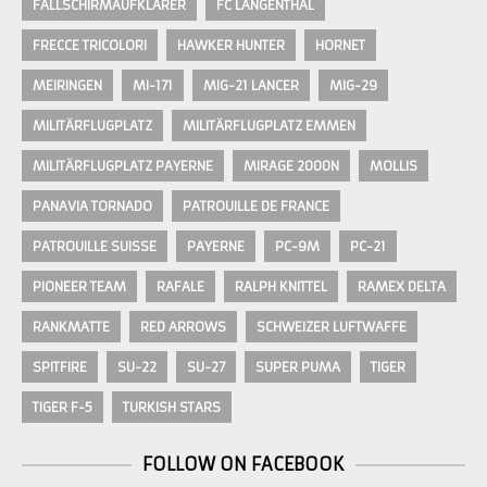
FALLSCHIRMAUFKLÄRER
FC LANGENTHAL
FRECCE TRICOLORI
HAWKER HUNTER
HORNET
MEIRINGEN
MI-171
MIG-21 LANCER
MIG-29
MILITÄRFLUGPLATZ
MILITÄRFLUGPLATZ EMMEN
MILITÄRFLUGPLATZ PAYERNE
MIRAGE 2000N
MOLLIS
PANAVIA TORNADO
PATROUILLE DE FRANCE
PATROUILLE SUISSE
PAYERNE
PC-9M
PC-21
PIONEER TEAM
RAFALE
RALPH KNITTEL
RAMEX DELTA
RANKMATTE
RED ARROWS
SCHWEIZER LUFTWAFFE
SPITFIRE
SU-22
SU-27
SUPER PUMA
TIGER
TIGER F-5
TURKISH STARS
FOLLOW ON FACEBOOK