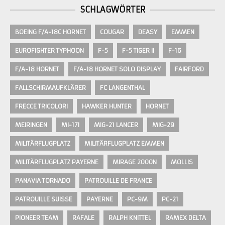
SCHLAGWÖRTER
BOEING F/A-18C HORNET
COUGAR
DEASY
EMMEN
EUROFIGHTER TYPHOON
F-5
F-5 TIGER II
F-16
F/A-18 HORNET
F/A-18 HORNET SOLO DISPLAY
FAIRFORD
FALLSCHIRMAUFKLÄRER
FC LANGENTHAL
FRECCE TRICOLORI
HAWKER HUNTER
HORNET
MEIRINGEN
MI-171
MIG-21 LANCER
MIG-29
MILITÄRFLUGPLATZ
MILITÄRFLUGPLATZ EMMEN
MILITÄRFLUGPLATZ PAYERNE
MIRAGE 2000N
MOLLIS
PANAVIA TORNADO
PATROUILLE DE FRANCE
PATROUILLE SUISSE
PAYERNE
PC-9M
PC-21
PIONEER TEAM
RAFALE
RALPH KNITTEL
RAMEX DELTA